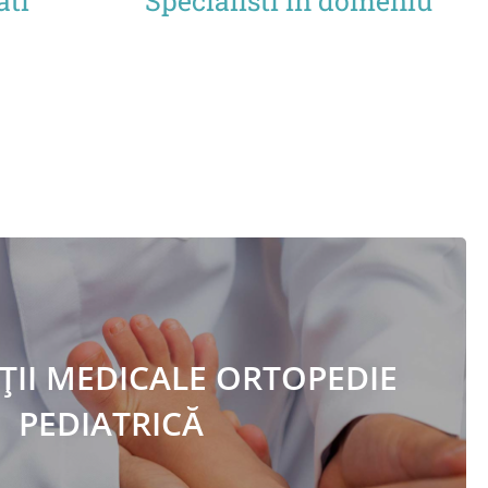
ati
Specialisti in domeniu
II MEDICALE ORTOPEDIE
ltații ortopedie pediatrică
PEDIATRICĂ