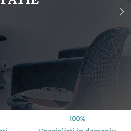
100
%