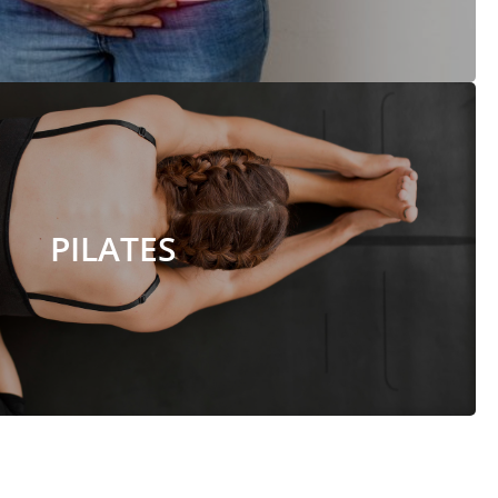
PILATES
PILATES