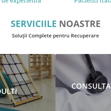
 de experienta
Pacienti trat
SERVICIILE
NOASTRE
Soluții Complete pentru Recuperare
CONSULTAȚ
DULTI
I
Consu